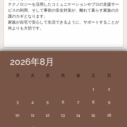
テクノロジーを活用したコミュニケーションやプロの支援サー
ビスの利用、そして事前の安全対策が、離れて暮らす家族の介
護のカギとなります。
家族が自宅で安心して生活できるように、サポートすることが
何よりも大切です。
2026年8月
月
火
水
木
金
土
日
1
2
3
4
5
6
7
8
9
10
11
12
13
14
15
16