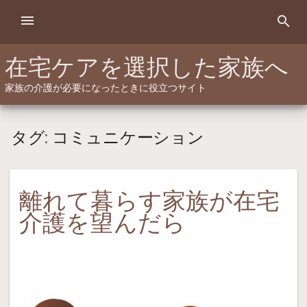
Skip
menu
search
to
content
在宅ケアを選択した家族へ
家族の介護が必要になったときに役立つサイト
タグ:
コミュニケーション
離れて暮らす家族が在宅
介護を望んだら