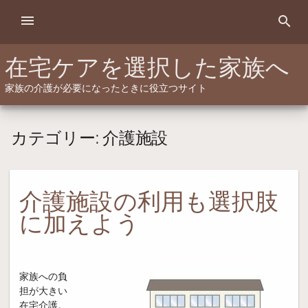
Skip
menu
search
to
content
在宅ケアを選択した家族へ
家族の介護が必要になったときに役立つサイト
カテゴリー:
介護施設
介護施設の利用も選択肢
に加えよう
家族への負
担が大きい
在宅介護。